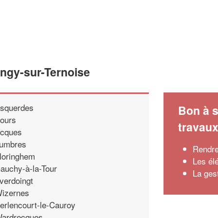
angy-sur-Ternoise
squerdes
Bon à s
ours
travau
cques
umbres
Rendre
loringhem
Les él
auchy-à-la-Tour
La ges
verdoingt
izernes
erlencourt-le-Cauroy
ardrecques