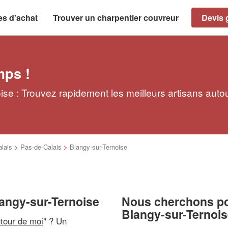
es d'achat
Trouver un charpentier couvreur
Devis g
mps !
ise : Trouvez rapidement les meilleurs artisans auto
lais
>
Pas-de-Calais
>
Blangy-sur-Ternoise
langy-sur-Ternoise
Nous cherchons pou
Blangy-sur-Ternoi
utour de moi
" ? Un