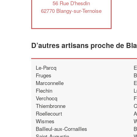
56 Rue D'hesdin
62770 Blangy-sur-Ternoise
D’autres artisans proche de Bl
Le-Parcq
E
Fruges
B
Marconnelle
E
Flechin
L
Verchocq
F
Thiembronne
C
Roellecourt
A
Wismes
W
Bailleul-aux-Cornailles
B
Saint-Augustin
W