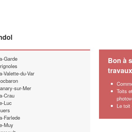
ndol
a-Garde
Bon à s
rignoles
travau
a-Valette-du-Var
ocbaron
Commen
anary-sur-Mer
Toits e
a-Crau
photov
e-Luc
Le toit
uers
a-Farlede
e-Muy