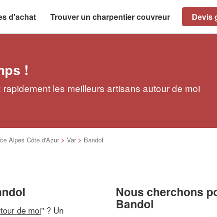
es d'achat
Trouver un charpentier couvreur
Devis g
mps !
 rapidement les meilleurs artisans autour de moi
ce Alpes Côte d'Azur
>
Var
>
Bandol
andol
Nous cherchons pou
Bandol
utour de moi
" ? Un