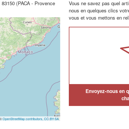
l, 83150 (PACA - Provence
Vous ne savez pas quel arti
nous en quelques clics vot
vous et vous mettons en rela
Envoyez-nous en qu
cha
 ©
OpenStreetMap contributors,
CC-BY-SA