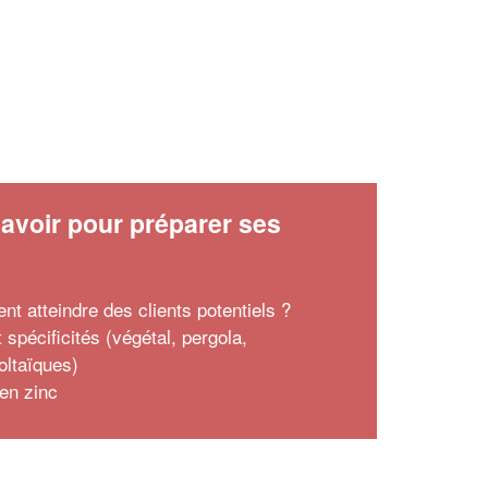
avoir pour préparer ses
x
t atteindre des clients potentiels ?
t spécificités (végétal, pergola,
oltaïques)
 en zinc