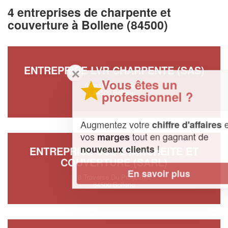
4 entreprises de charpente et
couverture à Bollene (84500)
ENTREPRISE LVR CHARPENTE (SAS)
✕
Vous êtes un
Avenue De La Rode
84500 Bollene
professionnel ?
Augmentez votre
et
chiffre d'affaires
vos
tout en gagnant de
marges
!
nouveaux clients
ENTREPRISE SUD ETANCHEITE ET
COUVERTURE (SARL)
En savoir plus
8 Traverse Du Pragelinet
84500 Bollene