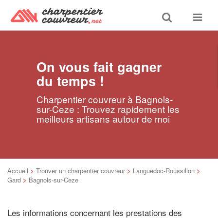
Toggle
Toggle
search
navigat
On vous fait gagner
du temps !
Charpentier couvreur à Bagnols-
sur-Ceze : Trouvez rapidement les
meilleurs artisans autour de moi
Accueil
>
Trouver un charpentier couvreur
>
Languedoc-Roussillon
>
Gard
>
Bagnols-sur-Ceze
Les informations concernant les prestations des