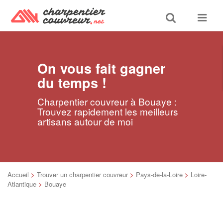
Toggle
Toggle
search
navigat
On vous fait gagner
du temps !
Charpentier couvreur à Bouaye :
Trouvez rapidement les meilleurs
artisans autour de moi
Accueil
>
Trouver un charpentier couvreur
>
Pays-de-la-Loire
>
Loire-
Atlantique
>
Bouaye