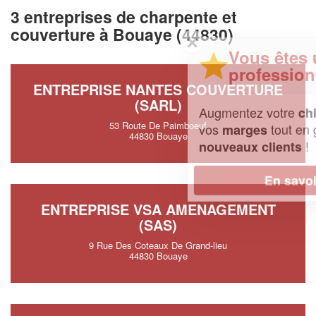
3 entreprises de charpente et
couverture à Bouaye (44830)
✕
Vous êtes un
professionnel ?
ENTREPRISE NANTES COUVERTURE
(SARL)
Augmentez votre
et
chiffre d'affaires
53 Route De Paimboeuf
vos
tout en gagnant de
marges
44830 Bouaye
!
nouveaux clients
En savoir plus
ENTREPRISE VSA AMENAGEMENT
(SAS)
9 Rue Des Coteaux De Grand-lieu
44830 Bouaye