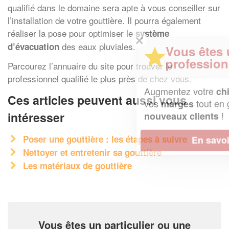
qualifié dans le domaine sera apte à vous conseiller sur
l’installation de votre gouttière. Il pourra également
réaliser la pose pour optimiser le
système
✕
des eaux pluviales.
d’évacuation
Vous êtes un
professionnel ?
Parcourez l’annuaire du site pour trouver le
professionnel qualifié le plus près de chez vous.
Augmentez votre
et
chiffre d'affaires
Ces articles peuvent aussi vous
vos
tout en gagnant de
marges
!
intéresser
nouveaux clients
Poser une gouttière : les étapes à suivre
En savoir plus
Nettoyer et entretenir sa gouttière
Les matériaux de gouttière
Vous êtes un particulier ou une