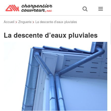
Toggle
Toggle
search
navigat
Accueil
>
Zinguerie
>
La descente d’eaux pluviales
La descente d’eaux pluviales