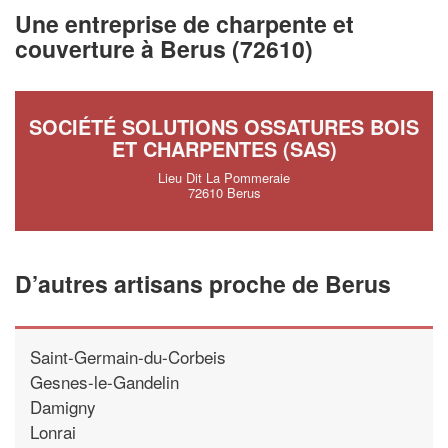
vos
tout en gagnant de
marges
Une entreprise de charpente et
!
nouveaux clients
couverture à Berus (72610)
En savoir plus
SOCIÉTÉ SOLUTIONS OSSATURES BOIS
ET CHARPENTES (SAS)
Lieu Dit La Pommeraie
72610 Berus
D’autres artisans proche de Berus
Saint-Germain-du-Corbeis
Gesnes-le-Gandelin
Damigny
Lonrai