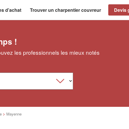
es d'achat
Trouver un charpentier couvreur
Devis g
mps !
uvez les professionnels les mieux notés
re
>
Mayenne