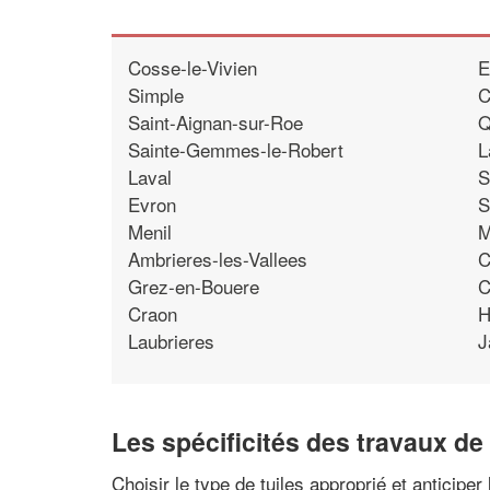
Cosse-le-Vivien
E
Simple
C
Saint-Aignan-sur-Roe
Q
Sainte-Gemmes-le-Robert
L
Laval
S
Evron
S
Menil
M
Ambrieres-les-Vallees
C
Grez-en-Bouere
C
Craon
H
Laubrieres
J
Les spécificités des travaux d
Choisir le type de tuiles approprié et anticiper