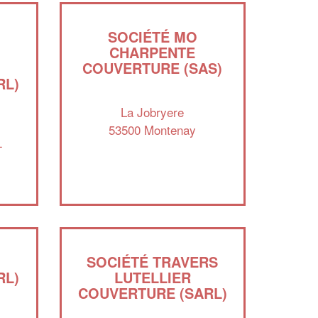
SOCIÉTÉ MO
CHARPENTE
COUVERTURE (SAS)
RL)
La Jobryere
53500 Montenay
-
✕
Vous êtes un
professionnel ?
SOCIÉTÉ TRAVERS
RL)
LUTELLIER
COUVERTURE (SARL)
Augmentez votre
et
chiffre d'affaires
vos
tout en gagnant de
marges