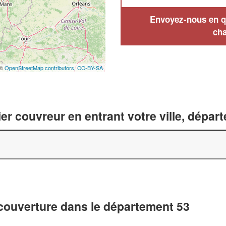
Envoyez-nous en qu
cha
 ©
OpenStreetMap contributors,
CC-BY-SA
er couvreur en entrant votre ville, dépar
 couverture dans le département 53