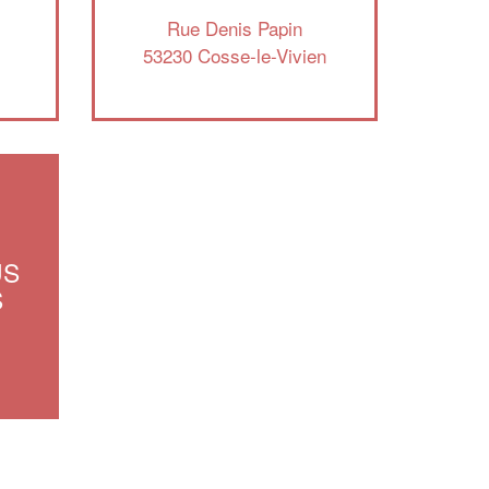
!
nouveaux clients
Rue Denis Papin
53230 Cosse-le-Vivien
En savoir plus
US
S