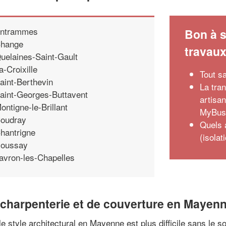
ntrammes
Bon à s
hange
travau
uelaines-Saint-Gault
a-Croixille
Tout sa
aint-Berthevin
La tra
aint-Georges-Buttavent
artisa
ontigne-le-Brillant
MyBusi
oudray
Quels 
hantrigne
(isolat
oussay
avron-les-Chapelles
e charpenterie et de couverture en Mayen
 le style architectural en Mayenne est plus difficile sans le 