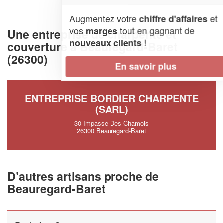
Augmentez votre
et
chiffre d'affaires
vos
tout en gagnant de
marges
Une entreprise de charpente et
!
nouveaux clients
couverture à Beauregard-Baret
(26300)
En savoir plus
ENTREPRISE BORDIER CHARPENTE
(SARL)
30 Impasse Des Chamois
26300 Beauregard-Baret
D’autres artisans proche de
Beauregard-Baret