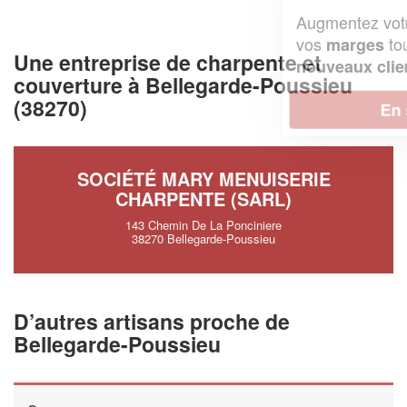
Augmentez votre
et
chiffre d'affaires
vos
tout en gagnant de
marges
Une entreprise de charpente et
!
nouveaux clients
couverture à Bellegarde-Poussieu
(38270)
En savoir plus
SOCIÉTÉ MARY MENUISERIE
CHARPENTE (SARL)
143 Chemin De La Ponciniere
38270 Bellegarde-Poussieu
D’autres artisans proche de
Bellegarde-Poussieu