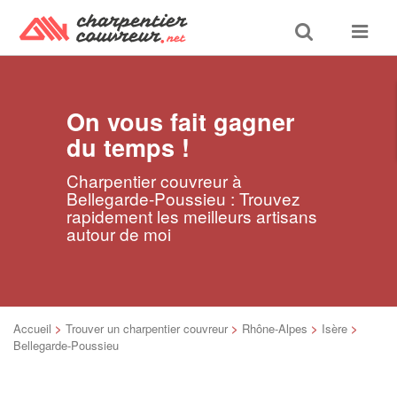
Toggle
Toggle
search
navigat
On vous fait gagner
du temps !
Charpentier couvreur à
Bellegarde-Poussieu : Trouvez
rapidement les meilleurs artisans
autour de moi
Accueil
>
Trouver un charpentier couvreur
>
Rhône-Alpes
>
Isère
>
Bellegarde-Poussieu