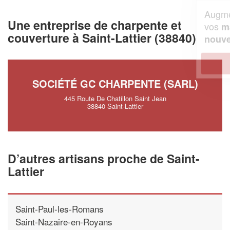
Augmentez votre
et
chiffre d'affaires
Une entreprise de charpente et
vos
tout en gagnant de
marges
couverture à Saint-Lattier (38840)
!
nouveaux clients
En savoir plus
SOCIÉTÉ GC CHARPENTE (SARL)
445 Route De Chatillon Saint Jean
38840 Saint-Lattier
D’autres artisans proche de Saint-
Lattier
Saint-Paul-les-Romans
Saint-Nazaire-en-Royans