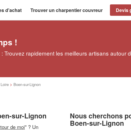
es d'achat
Trouver un charpentier couvreur
Devis g
mps !
: Trouvez rapidement les meilleurs artisans autour 
>
Loire
>
Boen-sur-Lignon
oen-sur-Lignon
Nous cherchons pou
Boen-sur-Lignon
utour de moi
" ? Un