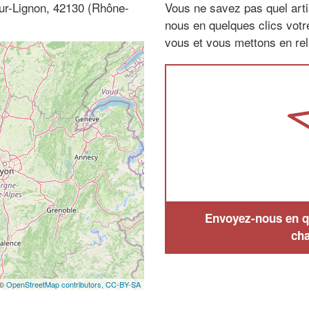
sur-Lignon, 42130 (Rhône-
Vous ne savez pas quel arti
nous en quelques clics vot
vous et vous mettons en rela
Envoyez-nous en qu
cha
 ©
OpenStreetMap contributors,
CC-BY-SA