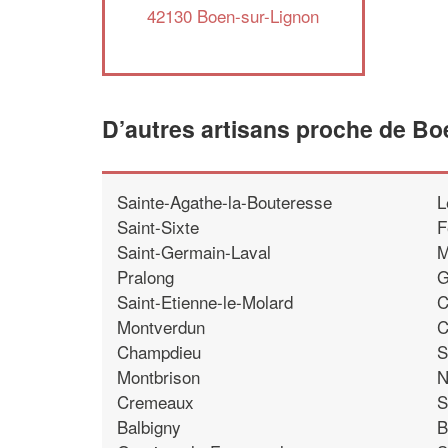
42130 Boen-sur-Lignon
D’autres artisans proche de Bo
Sainte-Agathe-la-Bouteresse
L
Saint-Sixte
F
Saint-Germain-Laval
M
Pralong
G
Saint-Etienne-le-Molard
C
Montverdun
C
Champdieu
S
Montbrison
N
Cremeaux
S
Balbigny
B