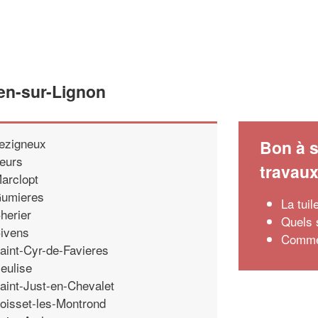
en-sur-Lignon
ezigneux
Bon à s
eurs
travau
arclopt
umieres
La tuil
herier
Quels 
ivens
Commen
aint-Cyr-de-Favieres
eulise
aint-Just-en-Chevalet
oisset-les-Montrond