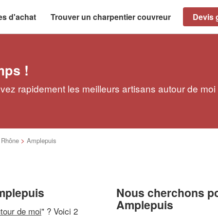
es d'achat
Trouver un charpentier couvreur
Devis g
mps !
vez rapidement les meilleurs artisans autour de moi
>
Rhône
>
Amplepuis
mplepuis
Nous cherchons pou
Amplepuis
utour de moi
" ? Voici 2