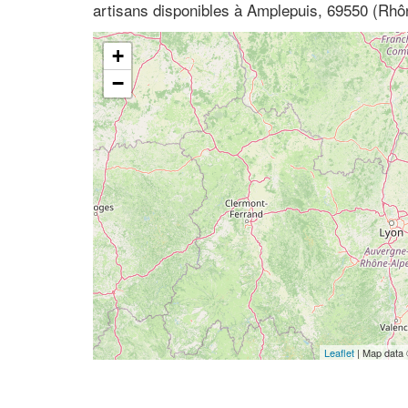
artisans disponibles à Amplepuis, 69550 (Rh
+
−
Leaflet
| Map data