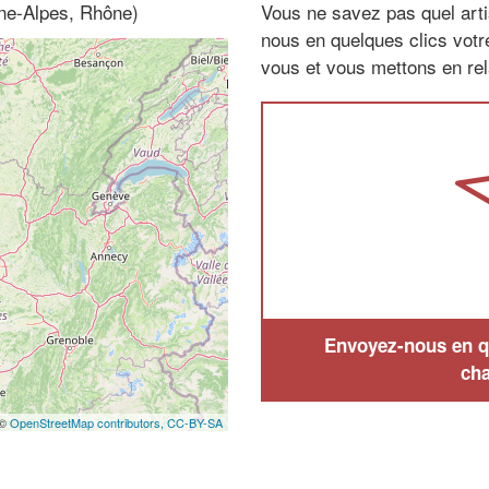
ône-Alpes, Rhône)
Vous ne savez pas quel arti
nous en quelques clics vot
vous et vous mettons en rela
Envoyez-nous en qu
cha
 ©
OpenStreetMap contributors,
CC-BY-SA