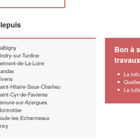
lepuis
albigny
Bon à s
indry-sur-Turdine
travau
elmont-de-La-Loire
andax
La toit
ivens
Quelles
aint-Hilaire-Sous-Charlieu
La tuil
aint-Cyr-de-Favieres
amure-sur-Azergues
ontrottier
oule-les-Echarmeaux
ncy