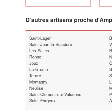
D’autres artisans proche d'Amp
Saint-Lager
B
Saint-Jean-la-Bussiere
V
Les-Salles
B
Ronno
N
Joux
C
La-Gresle
S
Tarare
S
Montagny
L
Neulise
M
Saint-Clement-sur-Valsonne
P
Saint-Forgeux
A