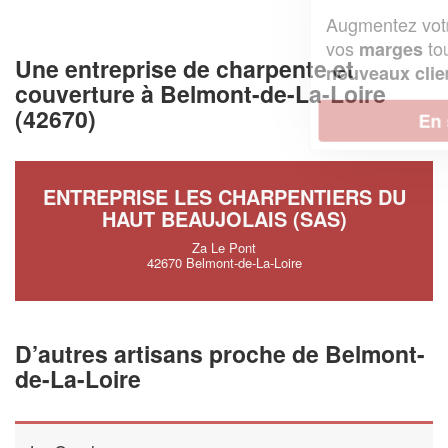
Augmentez votre
et
chiffre d'affaires
vos
tout en gagnant de
marges
Une entreprise de charpente et
!
nouveaux clients
couverture à Belmont-de-La-Loire
(42670)
En savoir plus
ENTREPRISE LES CHARPENTIERS DU
HAUT BEAUJOLAIS (SAS)
Za Le Pont
42670 Belmont-de-La-Loire
D’autres artisans proche de Belmont-
de-La-Loire