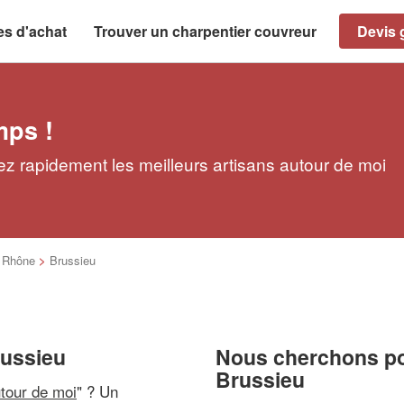
es d'achat
Trouver un charpentier couvreur
Devis g
mps !
ez rapidement les meilleurs artisans autour de moi
>
Rhône
>
Brussieu
russieu
Nous cherchons pou
Brussieu
utour de moi
" ? Un