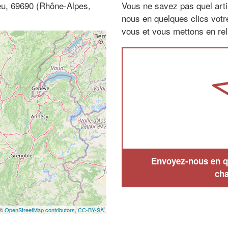
ieu, 69690 (Rhône-Alpes,
Vous ne savez pas quel arti
nous en quelques clics vot
vous et vous mettons en rela
Envoyez-nous en qu
cha
 ©
OpenStreetMap contributors,
CC-BY-SA