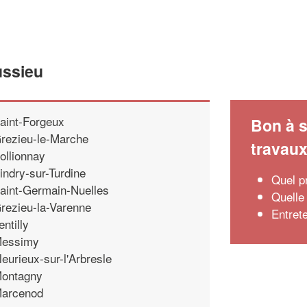
ussieu
aint-Forgeux
Bon à s
rezieu-le-Marche
travau
ollionnay
indry-sur-Turdine
Quel p
aint-Germain-Nuelles
Quelle 
rezieu-la-Varenne
Entrete
entilly
essimy
leurieux-sur-l'Arbresle
ontagny
arcenod