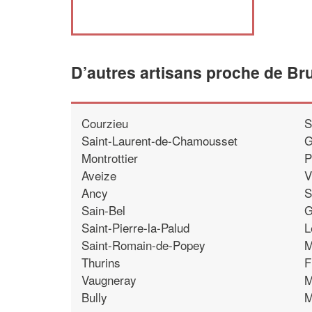
D’autres artisans proche de Br
Courzieu
S
Saint-Laurent-de-Chamousset
G
Montrottier
P
Aveize
V
Ancy
S
Sain-Bel
G
Saint-Pierre-la-Palud
L
Saint-Romain-de-Popey
M
Thurins
F
Vaugneray
M
Bully
M