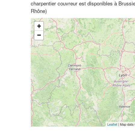
charpentier couvreur est disponibles à Bruss
Rhône)
+
−
Leaflet
| Map data