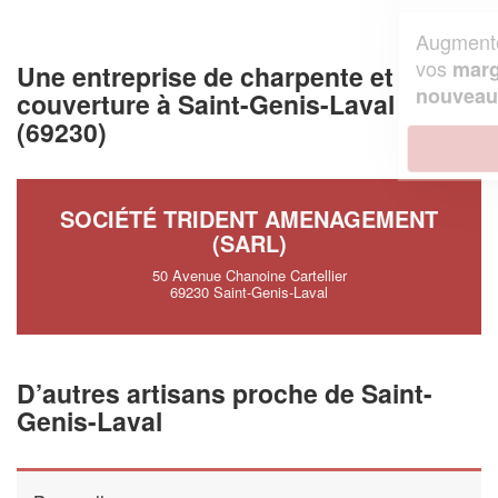
Augmentez votre
et
chiffre d'affaires
vos
tout en gagnant de
marges
Une entreprise de charpente et
!
nouveaux clients
couverture à Saint-Genis-Laval
(69230)
En savoir plus
SOCIÉTÉ TRIDENT AMENAGEMENT
(SARL)
50 Avenue Chanoine Cartellier
69230 Saint-Genis-Laval
D’autres artisans proche de Saint-
Genis-Laval