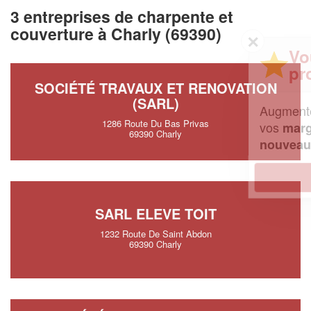
3 entreprises de charpente et
couverture à Charly (69390)
✕
Vous êtes un
professionnel ?
SOCIÉTÉ TRAVAUX ET RENOVATION
(SARL)
Augmentez votre
et
chiffre d'affaires
1286 Route Du Bas Privas
vos
tout en gagnant de
marges
69390 Charly
!
nouveaux clients
En savoir plus
SARL ELEVE TOIT
1232 Route De Saint Abdon
69390 Charly