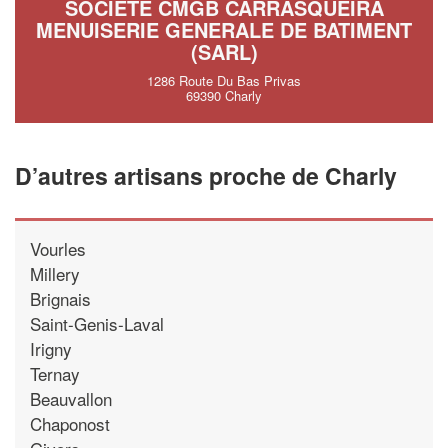
SOCIÉTÉ CMGB CARRASQUEIRA
MENUISERIE GENERALE DE BATIMENT
(SARL)
1286 Route Du Bas Privas
69390 Charly
D’autres artisans proche de Charly
Vourles
Millery
Brignais
Saint-Genis-Laval
Irigny
Ternay
Beauvallon
Chaponost