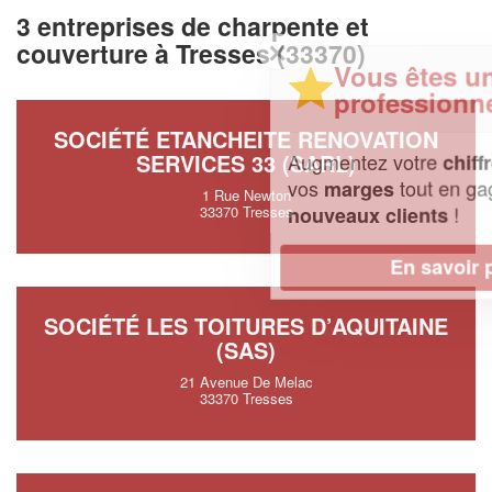
3 entreprises de charpente et
✕
couverture à Tresses (33370)
Vous êtes un
professionnel ?
SOCIÉTÉ ETANCHEITE RENOVATION
Augmentez votre
et
SERVICES 33 (SARL)
chiffre d'affaires
vos
tout en gagnant de
marges
1 Rue Newton
!
nouveaux clients
33370 Tresses
En savoir plus
SOCIÉTÉ LES TOITURES D’AQUITAINE
(SAS)
21 Avenue De Melac
33370 Tresses