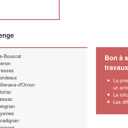
denge
e-Bouscat
Bon à s
enon
travau
resses
ordeaux
La pré
illenave-d'Ornon
un art
loirac
La toi
essac
Les di
eognan
ysines
radignan
ormont