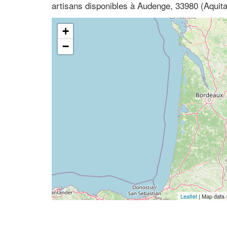
artisans disponibles à Audenge, 33980 (Aquita
+
−
Leaflet
| Map data