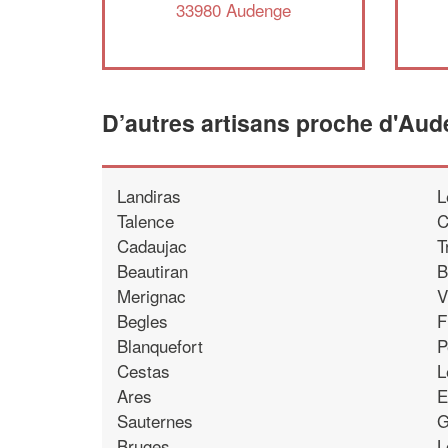
33980 Audenge
D’autres artisans proche d'Au
Landiras
L
Talence
C
Cadaujac
T
Beautiran
B
Merignac
V
Begles
F
Blanquefort
P
Cestas
L
Ares
E
Sauternes
G
Bruges
L