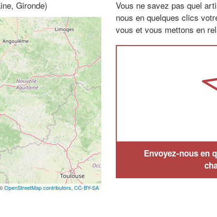
ine, Gironde)
Vous ne savez pas quel arti
nous en quelques clics vot
vous et vous mettons en rela
Envoyez-nous en qu
cha
 ©
OpenStreetMap contributors,
CC-BY-SA