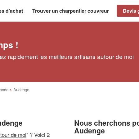
es d'achat
Trouver un charpentier couvreur
Devis g
mps !
z rapidement les meilleurs artisans autour de moi
ronde
>
Audenge
Audenge
Nous cherchons pou
Audenge
utour de moi
" ? Voici 2