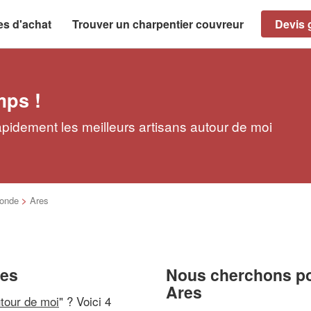
es d'achat
Trouver un charpentier couvreur
Devis g
mps !
apidement les meilleurs artisans autour de moi
ronde
>
Ares
res
Nous cherchons pou
Ares
utour de moi
" ? Voici 4