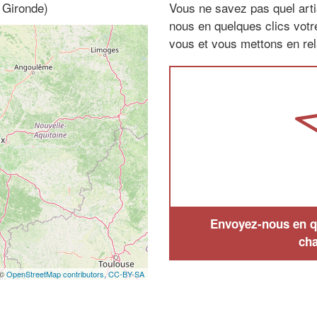
, Gironde)
Vous ne savez pas quel arti
nous en quelques clics vot
vous et vous mettons en rela
Envoyez-nous en qu
cha
 ©
OpenStreetMap contributors,
CC-BY-SA