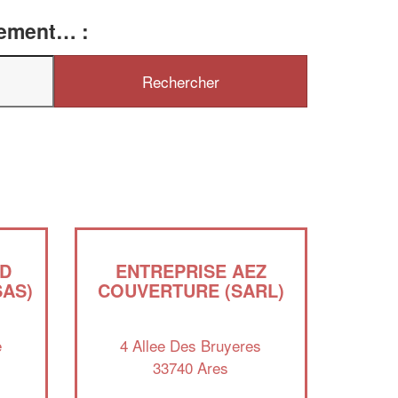
tement… :
✕
Vous êtes un
professionnel ?
Augmentez votre
chiffre d'affaires
vos
tout en gagnant de
marges
!
nouveaux clients
En savoir plus
UD
ENTREPRISE AEZ
AS)
COUVERTURE (SARL)
e
4 Allee Des Bruyeres
33740 Ares