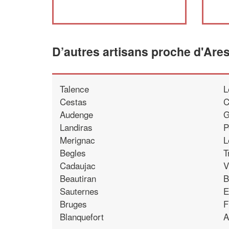
D’autres artisans proche d'Are
Talence
L
Cestas
C
Audenge
G
Landiras
P
Merignac
L
Begles
T
Cadaujac
V
Beautiran
B
Sauternes
E
Bruges
F
Blanquefort
A