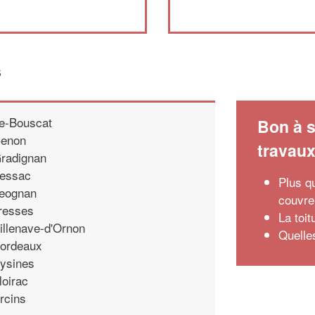
s
e-Bouscat
Bon à s
enon
travau
radignan
essac
Plus q
eognan
couvre
resses
La toit
illenave-d'Ornon
Quelles
ordeaux
ysines
loirac
rcins