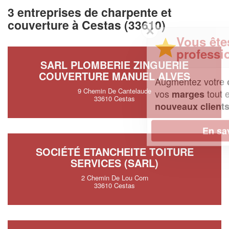
3 entreprises de charpente et
couverture à Cestas (33610)
✕
Vous êtes un
professionnel ?
SARL PLOMBERIE ZINGUERIE
COUVERTURE MANUEL ALVES
Augmentez votre
et
chiffre d'affaires
9 Chemin De Cantelaude
vos
tout en gagnant de
marges
33610 Cestas
!
nouveaux clients
En savoir plus
SOCIÉTÉ ETANCHEITE TOITURE
SERVICES (SARL)
2 Chemin De Lou Corn
33610 Cestas