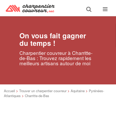
Toggle
Toggle
search
navigat
On vous fait gagner
du temps !
Charpentier couvreur à Charritte-
de-Bas : Trouvez rapidement les
meilleurs artisans autour de moi
Accueil
>
Trouver un charpentier couvreur
>
Aquitaine
>
Pyrénées-
Atlantiques
>
Charritte-de-Bas