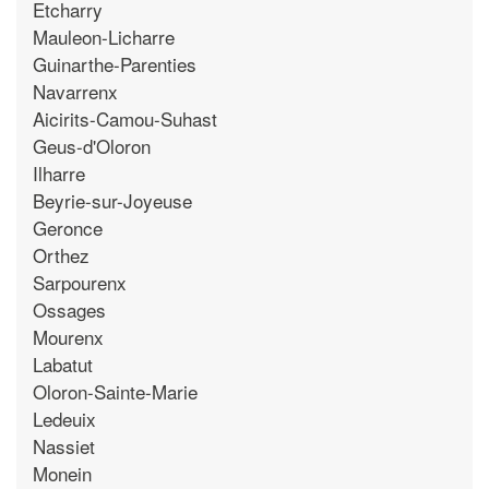
Etcharry
Mauleon-Licharre
Guinarthe-Parenties
Navarrenx
Aicirits-Camou-Suhast
Geus-d'Oloron
Ilharre
Beyrie-sur-Joyeuse
Geronce
Orthez
Sarpourenx
Ossages
Mourenx
Labatut
Oloron-Sainte-Marie
Ledeuix
Nassiet
Monein