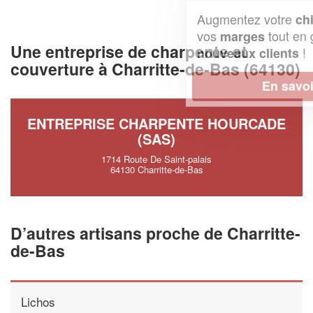
Augmentez votre
et
chiffre d'affaires
vos
tout en gagnant de
marges
Une entreprise de charpente et
!
nouveaux clients
couverture à Charritte-de-Bas (64130)
En savoir plus
ENTREPRISE CHARPENTE HOURCADE
(SAS)
1714 Route De Saint-palais
64130 Charritte-de-Bas
D’autres artisans proche de Charritte-
de-Bas
Lichos