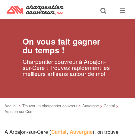
Toggle
Toggle
search
navigat
On vous fait gagner
du temps !
Charpentier couvreur à Arpajon-
sur-Cere : Trouvez rapidement les
meilleurs artisans autour de moi
Accueil
>
Trouver un charpentier couvreur
>
Auvergne
>
Cantal
>
Arpajon-sur-Cere
À Arpajon-sur-Cère (
,
), on trouve
Cantal
Auvergne