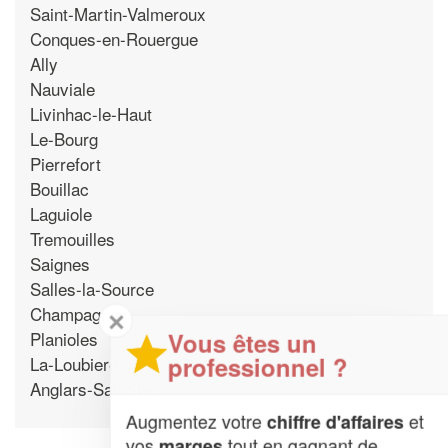
Saint-Martin-Valmeroux
Conques-en-Rouergue
Ally
Nauviale
Livinhac-le-Haut
Le-Bourg
Pierrefort
Bouillac
Laguiole
Tremouilles
Saignes
Salles-la-Source
Champagnac
✕
Vous êtes un
Planioles
professionnel ?
La-Loubiere
Anglars-Saint-Felix
Augmentez votre
et
chiffre d'affaires
vos
tout en gagnant de
marges