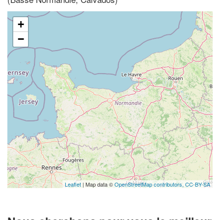
+
−
Leaflet
| Map data ©
OpenStreetMap contributors,
CC-BY-SA