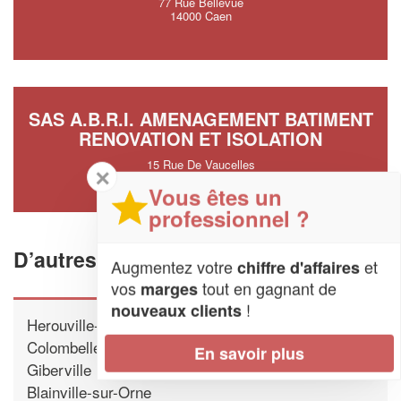
77 Rue Bellevue
14000 Caen
SAS A.B.R.I. AMENAGEMENT BATIMENT
RENOVATION ET ISOLATION
15 Rue De Vaucelles
✕
14000 Caen
Vous êtes un
professionnel ?
D’autres artisans proche de Caen
Augmentez votre
et
chiffre d'affaires
vos
tout en gagnant de
marges
!
nouveaux clients
Herouville-Saint-Clair
Colombelles
En savoir plus
Giberville
Blainville-sur-Orne