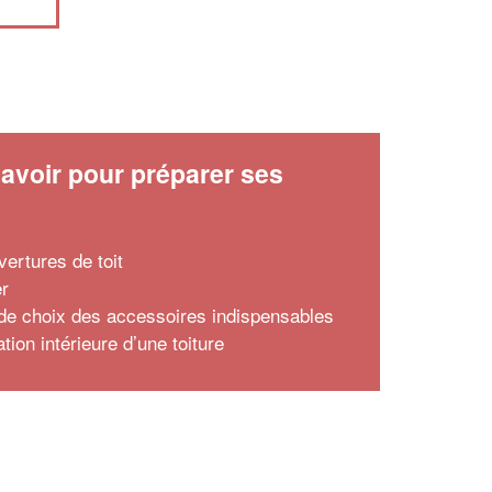
avoir pour préparer ses
x
vertures de toit
er
de choix des accessoires indispensables
lation intérieure d’une toiture