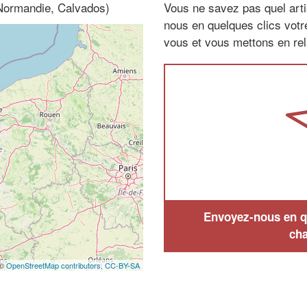
 Normandie, Calvados)
Vous ne savez pas quel arti
nous en quelques clics vot
vous et vous mettons en rela
Envoyez-nous en qu
cha
 ©
OpenStreetMap contributors,
CC-BY-SA