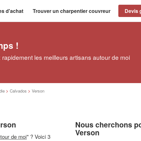
es d'achat
Trouver un charpentier couvreur
Devis g
mps !
 rapidement les meilleurs artisans autour de moi
die
>
Calvados
>
Verson
erson
Nous cherchons pou
Verson
utour de moi
" ? Voici 3