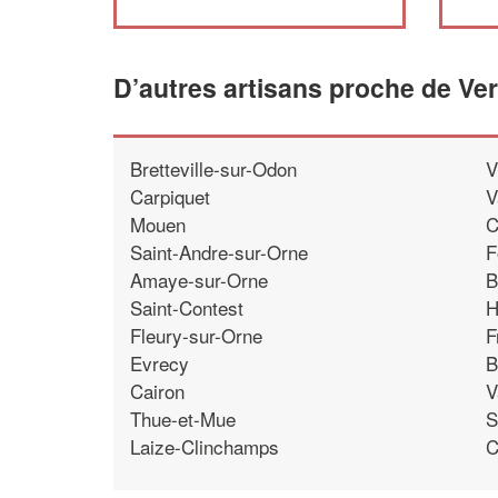
D’autres artisans proche de Ve
Bretteville-sur-Odon
V
Carpiquet
V
Mouen
C
Saint-Andre-sur-Orne
F
Amaye-sur-Orne
B
Saint-Contest
H
Fleury-sur-Orne
F
Evrecy
B
Cairon
V
Thue-et-Mue
S
Laize-Clinchamps
C