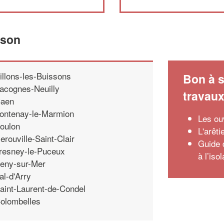
rson
illons-les-Buissons
Bon à s
acognes-Neuilly
travau
aen
ontenay-le-Marmion
Les ou
oulon
L'arêti
erouville-Saint-Clair
Guide 
resney-le-Puceux
à l’iso
eny-sur-Mer
al-d'Arry
aint-Laurent-de-Condel
olombelles