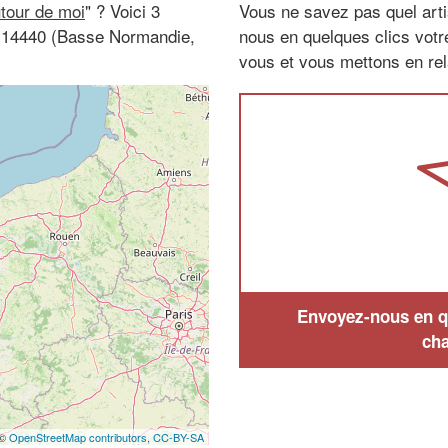
utour de moi
" ? Voici 3
Vous ne savez pas quel arti
, 14440 (Basse Normandie,
nous en quelques clics vot
vous et vous mettons en rela
Envoyez-nous en qu
cha
 ©
OpenStreetMap contributors,
CC-BY-SA