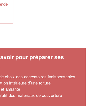
ande
avoir pour préparer ses
x
de choix des accessoires indispensables
lation intérieure d’une toiture
e et amiante
atif des matériaux de couverture