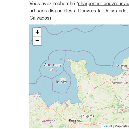
Vous avez recherché "
charpentier couvreur a
artisans disponibles à Douvres-la-Delivrande
Calvados)
+
−
Leaflet
| Map data