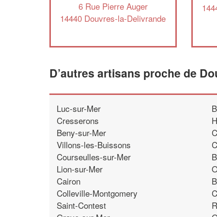
6 Rue Pierre Auger
144
14440 Douvres-la-Delivrande
D’autres artisans proche de Do
Luc-sur-Mer
B
Cresserons
H
Beny-sur-Mer
C
Villons-les-Buissons
C
Courseulles-sur-Mer
B
Lion-sur-Mer
O
Cairon
B
Colleville-Montgomery
C
Saint-Contest
R