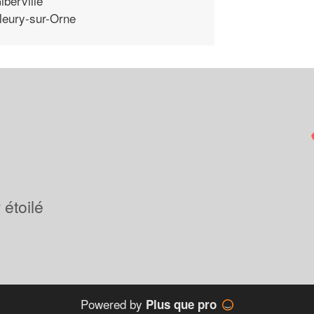
iberville
leury-sur-Orne
étoilé
Powered by
Plus que pro