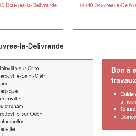
40 Douvres-la-Delivrande
14440 Douvres-la-Delivr
uvres-la-Delivrande
lainville-sur-Orne
Bon à s
erouville-Saint-Clair
travau
aen
arpiquet
Guide 
enouville
à l’iso
uistreham
Toitur
retteville-sur-Odon
Compar
olombelles
anville