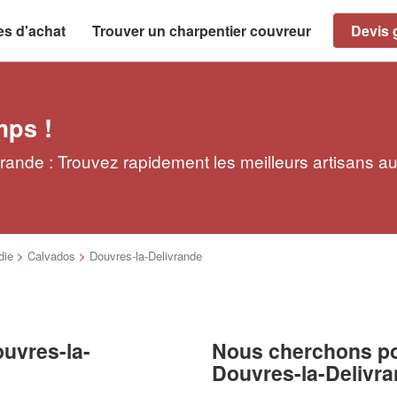
es d'achat
Trouver un charpentier couvreur
Devis g
mps !
rande : Trouvez rapidement les meilleurs artisans a
die
>
Calvados
>
Douvres-la-Delivrande
ouvres-la-
Nous cherchons pou
Douvres-la-Delivr