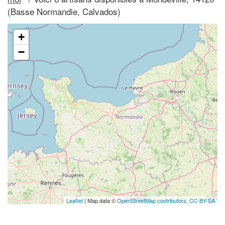
(Basse Normandie, Calvados)
+
−
Leaflet
| Map data ©
OpenStreetMap contributors,
CC-BY-SA