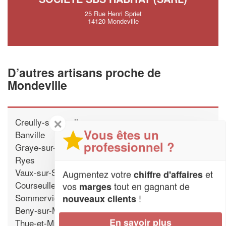
25 Rue Henri Spriet
14120 Mondeville
D’autres artisans proche de
Mondeville
Creully-sur-Seulles
✕
Vous êtes un
Banville
professionnel ?
Graye-sur-Mer
Ryes
Vaux-sur-Seulles
Augmentez votre
et
chiffre d'affaires
Courseulles-sur-Mer
vos
tout en gagnant de
marges
Sommervieu
!
nouveaux clients
Beny-sur-Mer
En savoir plus
Thue-et-Mue