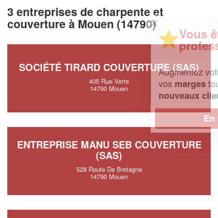
3 entreprises de charpente et
✕
couverture à Mouen (14790)
Vous êtes un
professionnel ?
SOCIÉTÉ TIRARD COUVERTURE (SAS)
Augmentez votre
et
chiffre d'affaires
405 Rue Verte
vos
tout en gagnant de
marges
14790 Mouen
!
nouveaux clients
En savoir plus
ENTREPRISE MANU SEB COUVERTURE
(SAS)
528 Route De Bretagne
14790 Mouen