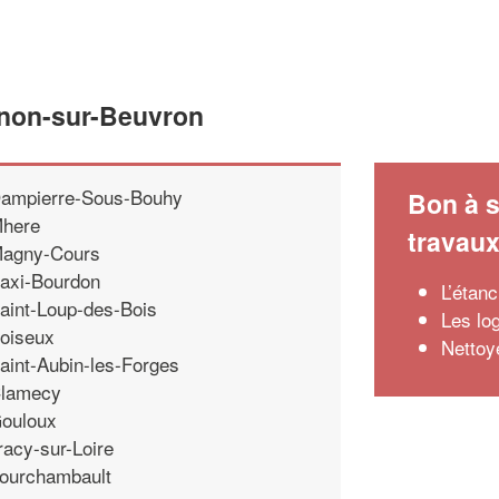
inon-sur-Beuvron
ampierre-Sous-Bouhy
Bon à s
here
travau
agny-Cours
axi-Bourdon
L’étanc
aint-Loup-des-Bois
Les log
oiseux
Nettoye
aint-Aubin-les-Forges
lamecy
ouloux
racy-sur-Loire
ourchambault