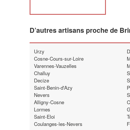
D’autres artisans proche de Br
Urzy
D
Cosne-Cours-sur-Loire
M
Varennes-Vauzelles
M
Challuy
S
Decize
S
Saint-Benin-d'Azy
P
Nevers
S
Alligny-Cosne
C
Lormes
G
Saint-Eloi
T
Coulanges-les-Nevers
F