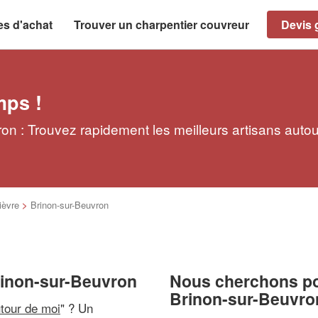
es d'achat
Trouver un charpentier couvreur
Devis g
mps !
on : Trouvez rapidement les meilleurs artisans auto
ièvre
>
Brinon-sur-Beuvron
rinon-sur-Beuvron
Nous cherchons pou
Brinon-sur-Beuvro
utour de moi
" ? Un