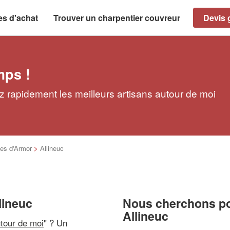
es d'achat
Trouver un charpentier couvreur
Devis g
mps !
z rapidement les meilleurs artisans autour de moi
es d'Armor
>
Allineuc
lineuc
Nous cherchons pou
Allineuc
utour de moi
" ? Un