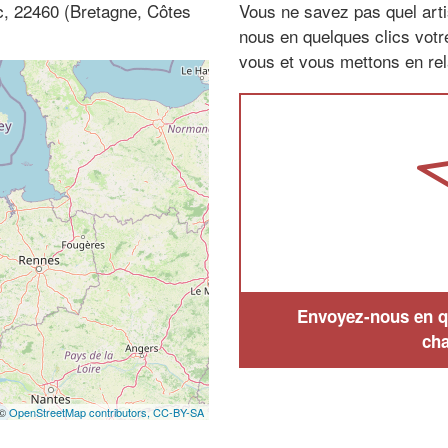
uc, 22460 (Bretagne, Côtes
Vous ne savez pas quel arti
nous en quelques clics vot
vous et vous mettons en rela
Envoyez-nous en qu
cha
 ©
OpenStreetMap contributors,
CC-BY-SA