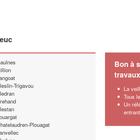
neuc
aulnes
Bon à s
illion
travau
angoat
leslin-Trigavou
La veil
ledran
Tous l
rehand
Un réf
lestan
entran
ouargat
hatelaudren-Plouagat
anvellec