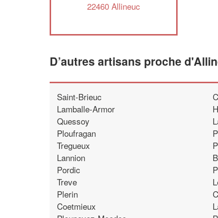
22460 Allineuc
D’autres artisans proche d'Alli
Saint-Brieuc
C
Lamballe-Armor
H
Quessoy
L
Ploufragan
P
Tregueux
P
Lannion
B
Pordic
P
Treve
L
Plerin
C
Coetmieux
L