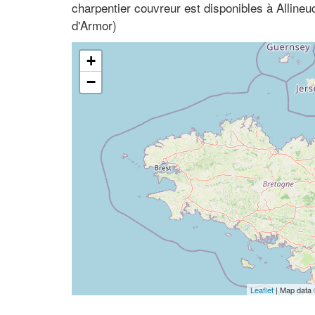
charpentier couvreur est disponibles à Alline
d'Armor)
+
−
Leaflet
| Map data