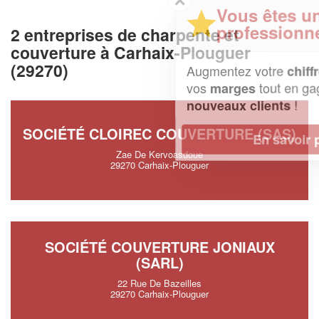
Vous êtes un
professionnel ?
2 entreprises de charpente et
couverture à Carhaix-Plouguer
(29270)
Augmentez votre
et
chiffre d'affaires
vos
tout en gagnant de
marges
!
nouveaux clients
SOCIÉTÉ CLOIREC COUVERTURE (SAS)
En savoir plus
Zae De Kervoasdoue
29270 Carhaix-Plouguer
SOCIÉTÉ COUVERTURE JONIAUX
(SARL)
22 Rue De Bazeilles
29270 Carhaix-Plouguer