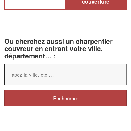
couverture
Ou cherchez aussi un charpentier
couvreur en entrant votre ville,
département… :
✕
Vous êtes un
professionnel
Augmentez votre
chiffre 