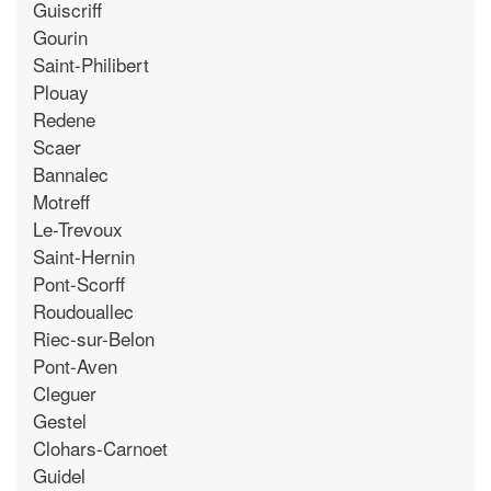
Guiscriff
Gourin
Saint-Philibert
Plouay
Redene
Scaer
Bannalec
Motreff
Le-Trevoux
Saint-Hernin
Pont-Scorff
Roudouallec
Riec-sur-Belon
Pont-Aven
Cleguer
Gestel
Clohars-Carnoet
Guidel