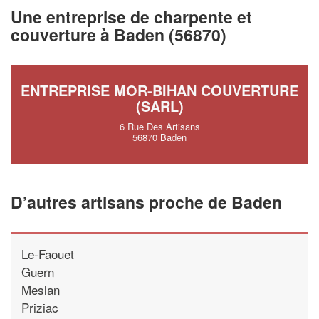
vos
tout en gagn
marges
Une entreprise de charpente et
!
nouveaux clients
couverture à Baden (56870)
En savoir pl
ENTREPRISE MOR-BIHAN COUVERTURE
(SARL)
6 Rue Des Artisans
56870 Baden
D’autres artisans proche de Baden
Le-Faouet
Guern
Meslan
Priziac