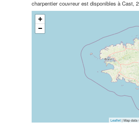
charpentier couvreur est disponibles à Cast, 2
+
−
Leaflet
| Map data