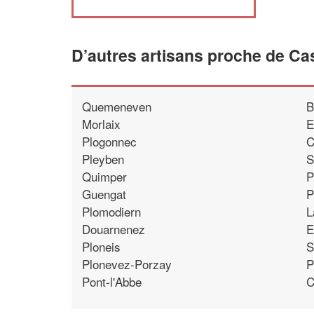
D’autres artisans proche de Ca
Quemeneven
B
Morlaix
E
Plogonnec
C
Pleyben
S
Quimper
P
Guengat
P
Plomodiern
L
Douarnenez
E
Ploneis
S
Plonevez-Porzay
P
Pont-l'Abbe
C