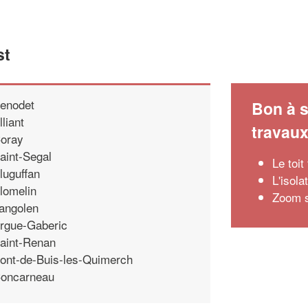
st
enodet
Bon à s
lliant
travau
oray
aint-Segal
Le toit
luguffan
L'isola
lomelin
Zoom su
angolen
rgue-Gaberic
aint-Renan
ont-de-Buis-les-Quimerch
oncarneau