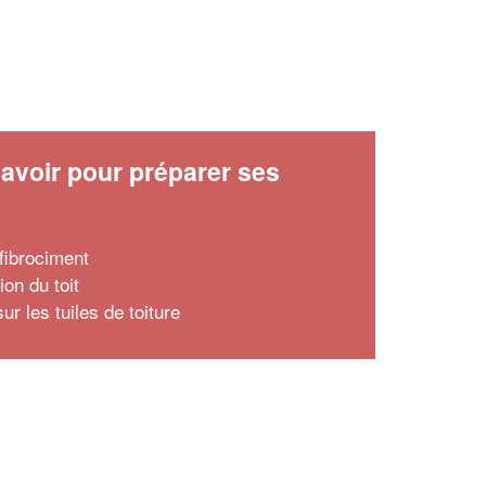
avoir pour préparer ses
x
 fibrociment
tion du toit
r les tuiles de toiture