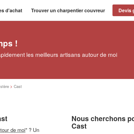
es d'achat
Trouver un charpentier couvreur
Devis g
mps !
apidement les meilleurs artisans autour de moi
istère
>
Cast
ast
Nous cherchons pou
Cast
utour de moi
" ? Un