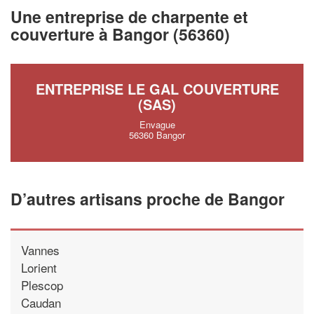
vos
tout en ga
marges
Une entreprise de charpente et
!
nouveaux clients
couverture à Bangor (56360)
En savoir 
ENTREPRISE LE GAL COUVERTURE
(SAS)
Envague
56360 Bangor
D’autres artisans proche de Bangor
Vannes
Lorient
Plescop
Caudan