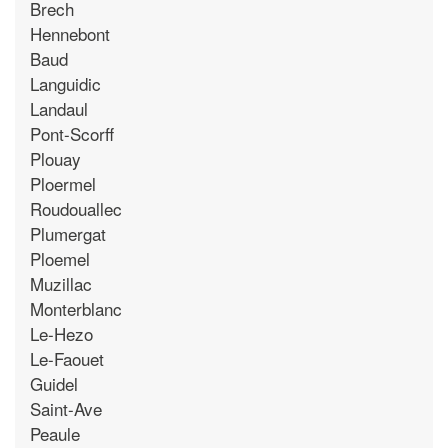
Brech
Hennebont
Baud
Languidic
Landaul
Pont-Scorff
Plouay
Ploermel
Roudouallec
Plumergat
Ploemel
Muzillac
Monterblanc
Le-Hezo
Le-Faouet
Guidel
Saint-Ave
Peaule