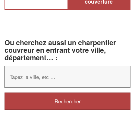
couverture
Ou cherchez aussi un charpentier
couvreur en entrant votre ville,
département… :
✕
Vous êtes u
professionn
Augmentez votre
chiff