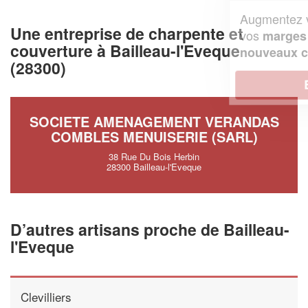
Augmentez votre
et
chiffre d'affaires
Une entreprise de charpente et
vos
tout en gagnant de
marges
couverture à Bailleau-l'Eveque
!
nouveaux clients
(28300)
En savoir plus
SOCIETE AMENAGEMENT VERANDAS
COMBLES MENUISERIE (SARL)
38 Rue Du Bois Herbin
28300 Bailleau-l'Eveque
D’autres artisans proche de Bailleau-
l'Eveque
Clevilliers