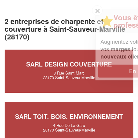
✕
Vous êtes un
2 entreprises de charpente et
professionnel ?
couverture à Saint-Sauveur-Marville
(28170)
Augmentez votre
et
chiffre d'affaires
vos
tout en gagnant de
marges
!
nouveaux clients
SARL DESIGN COUVERTURE
En savoir plus
8 Rue Saint Marc
28170 Saint-Sauveur-Marville
SARL TOIT. BOIS. ENVIRONNEMENT
4 Rue De La Gare
28170 Saint-Sauveur-Marville