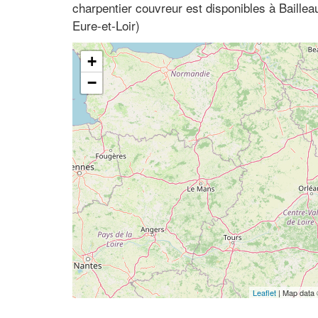
charpentier couvreur est disponibles à Baillea
Eure-et-Loir)
+
−
Leaflet
| Map data