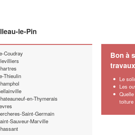
lleau-le-Pin
e-Coudray
Bon à s
levilliers
travau
hartres
e-Thieulin
Le soli
hamphol
Les ou
ellainville
Quelle
hateauneuf-en-Thymerais
toiture
evres
ercheres-Saint-Germain
aint-Sauveur-Marville
hassant