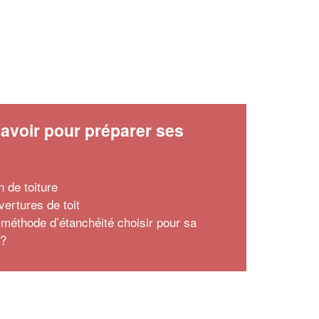
avoir pour préparer ses
x
n de toiture
vertures de toit
 méthode d’étanchéité choisir pour sa
 ?