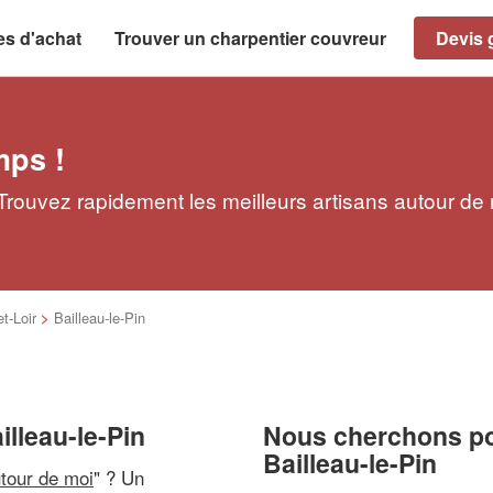
es d'achat
Trouver un charpentier couvreur
Devis g
mps !
 Trouvez rapidement les meilleurs artisans autour de
t-Loir
>
Bailleau-le-Pin
illeau-le-Pin
Nous cherchons pou
Bailleau-le-Pin
utour de moi
" ? Un