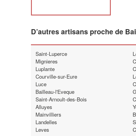
D’autres artisans proche de Bai
Saint-Luperce
L
Mignieres
C
Luplante
C
Courville-sur-Eure
L
Luce
C
Bailleau-l'Eveque
G
Saint-Arnoult-des-Bois
C
Alluyes
Y
Mainvilliers
B
Landelles
S
Leves
C