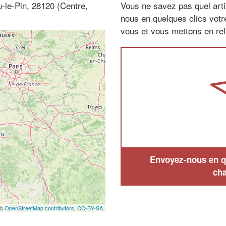
u-le-Pin, 28120 (Centre,
Vous ne savez pas quel arti
nous en quelques clics vot
vous et vous mettons en rela
Envoyez-nous en qu
cha
 ©
OpenStreetMap contributors,
CC-BY-SA