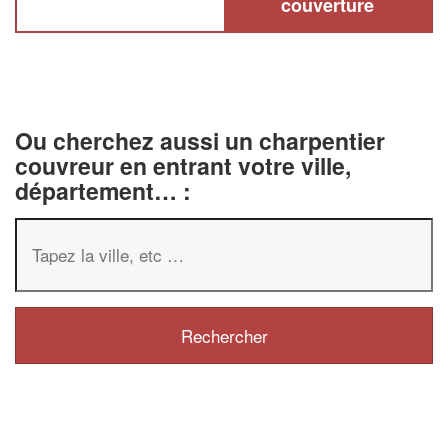
couverture
Ou cherchez aussi un charpentier
couvreur en entrant votre ville,
département… :
✕
Vous êtes 
profession
Augmentez votre
chi