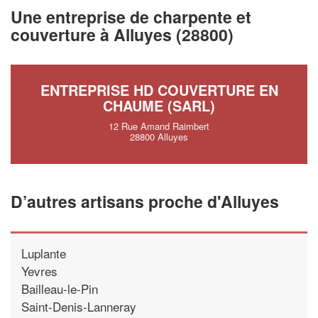
vos
tout en 
marges
Une entreprise de charpente et
!
nouveaux clients
couverture à Alluyes (28800)
En savoi
ENTREPRISE HD COUVERTURE EN
CHAUME (SARL)
12 Rue Amand Raimbert
28800 Alluyes
D’autres artisans proche d'Alluyes
Luplante
Yevres
Bailleau-le-Pin
Saint-Denis-Lanneray