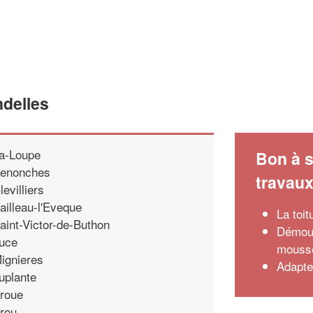
ndelles
a-Loupe
Bon à s
enonches
travau
levilliers
ailleau-l'Eveque
La toit
aint-Victor-de-Buthon
Démous
uce
mouss
ignieres
Adapte
uplante
roue
rou