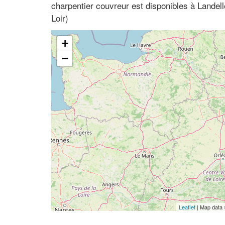
charpentier couvreur est disponibles à Landell
Loir)
+
−
Leaflet
| Map data