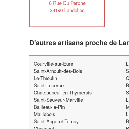
6 Rue Du Perche
28190 Landelles
D’autres artisans proche de La
Courville-sur-Eure
L
Saint-Arnoult-des-Bois
S
Le-Thieulin
C
Saint-Luperce
B
Chateauneuf-en-Thymerais
S
Saint-Sauveur-Marville
L
Bailleau-le-Pin
M
Maillebois
L
Saint-Ange-et-Torcay
B
Chassant
B