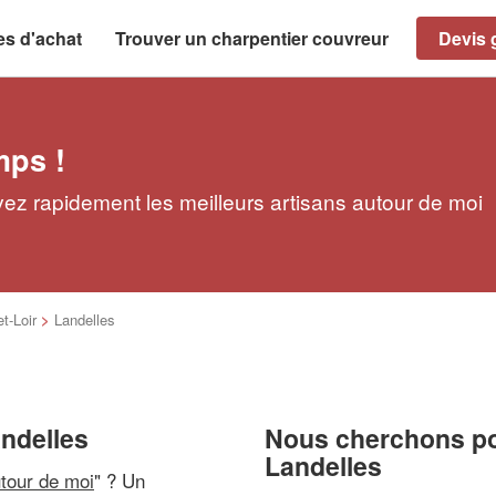
es d'achat
Trouver un charpentier couvreur
Devis g
mps !
vez rapidement les meilleurs artisans autour de moi
t-Loir
>
Landelles
andelles
Nous cherchons pou
Landelles
utour de moi
" ? Un