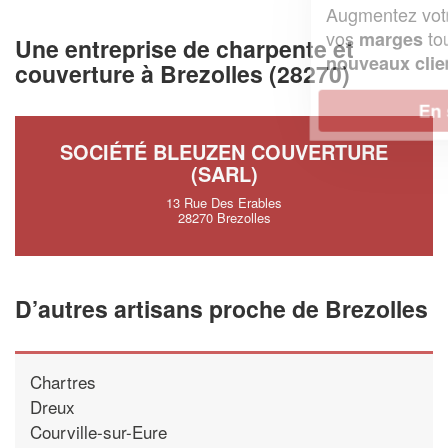
Augmentez votre
et
chiffre d'affaires
vos
tout en gagnant de
marges
Une entreprise de charpente et
!
nouveaux clients
couverture à Brezolles (28270)
En savoir plus
SOCIÉTÉ BLEUZEN COUVERTURE
(SARL)
13 Rue Des Erables
28270 Brezolles
D’autres artisans proche de Brezolles
Chartres
Dreux
Courville-sur-Eure