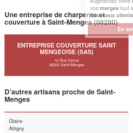
Augmentez votre
et
chiffre d'affaires
vos
tout en gagnant de
marges
Une entreprise de charpente et
!
nouveaux clients
couverture à Saint-Menges (08200)
En savoir plus
ENTREPRISE COUVERTURE SAINT
MENGEOISE (SAS)
12 Rue Carnot
08200 Saint-Menges
D’autres artisans proche de Saint-
Menges
Glaire
Attigny