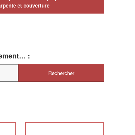
rpente et couverture
tement… :
✕
Vous êtes un
professionnel ?
Augmentez votre
et
chiffre d'affaires
vos
tout en gagnant de
marges
!
nouveaux clients
En savoir plus