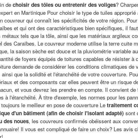
fin de
? Charpent
choisir des tôles ou entretenir des voliges
ert en Martinique Pour choisir le type de tuiles approprié à
un couvreur qui connaît les spécificités de votre région. Pou
bes et qui ont des caractéristiques bien spécifiques, il fau
s métaux tels que la tôle, ainsi que les matériaux argileux c
el des Caraïbes. Le couvreur moderne utilise la terre cuite m
que, la saison sèche est douce et la pluviométrie variable a
ntité de foyers équipés de toitures capables de résister à 
oiture demande de considérer les conditions climatiques de 
s ainsi que la solidité et l'étanchéité de votre couverture. Po
ériaux et des composants car elles peuvent être un risque d
chacun, et vous devrez les prendre en compte. Il convient de f
 à l'étanchéité. À titre d'exemple, les normes pour les pann
 toujours le meilleur en pose de couverture Le
traitement co
sont d
ique d'un bâtiment (afin de choisir l'isolant adapté)
, les couvreurs confirmés obéissent aux conve
ou des noues
nuaire! Il vous est compliqué de faire un choix? Les avis cl
r!