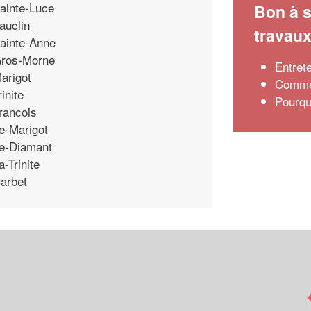
ainte-Luce
Bon à s
auclin
travau
ainte-Anne
ros-Morne
Entrete
arigot
Commen
rinite
Pourquo
rancois
e-Marigot
e-Diamant
a-Trinite
arbet