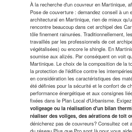
À la recherche d'un couvreur en Martinique, a
Pose de couverture : demandez conseil à un exp
architectural en Martinique, rien de mieux qu'
rencontre beaucoup dans cet archipel des Caraï
tôle finement rainurées. Traditionnellement, le
travaillés par les professionnels de cet archip
végétalisées) ou encore le shingle. En Martini
soumise aux alizés. Par conséquent on voit qua
Martinique. Le choix de la composition de la t
la protection de l'édifice contre les intempérie
en considération les caractéristiques des mat
été définies pour la sécurité et le confort de 
performance énergétique et aux consignes liées
fixées dans le Plan Local d'Urbanisme. Exigez
voligeage ou la réalisation d'un bilan therm
réaliser des voliges, des aérations de toit 
dénicherez pas de couvreurs? Consultez cet an
du réseau Plus que Pro sont là pour vous aide