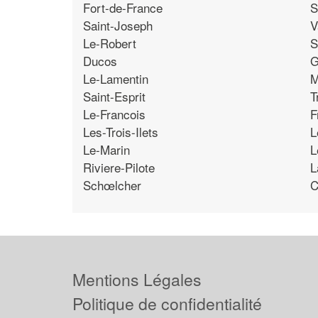
Fort-de-France
S
Saint-Joseph
V
Le-Robert
S
Ducos
G
Le-Lamentin
M
Saint-Esprit
T
Le-Francois
F
Les-Trois-Ilets
L
Le-Marin
L
Riviere-Pilote
L
Schœlcher
C
Mentions Légales
Politique de confidentialité