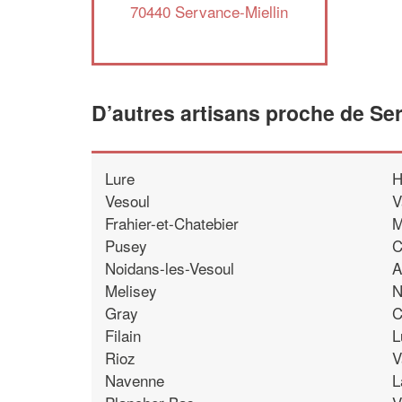
70440 Servance-Miellin
D’autres artisans proche de Ser
Lure
H
Vesoul
V
Frahier-et-Chatebier
M
Pusey
C
Noidans-les-Vesoul
A
Melisey
N
Gray
C
Filain
L
Rioz
V
Navenne
L