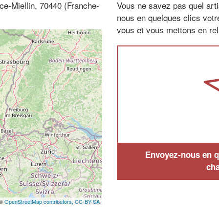
ce-Miellin, 70440 (Franche-
Vous ne savez pas quel arti
nous en quelques clics vot
vous et vous mettons en rela
Envoyez-nous en qu
cha
 ©
OpenStreetMap contributors,
CC-BY-SA