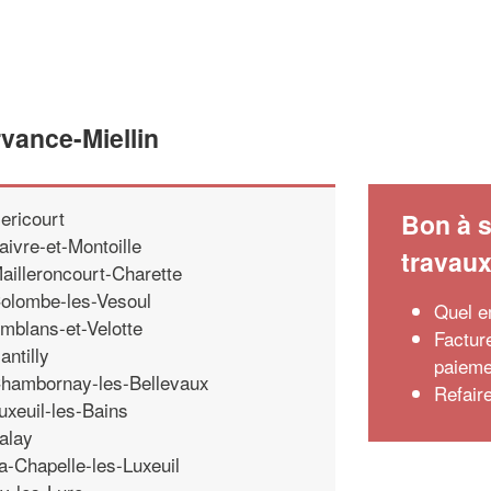
vance-Miellin
ericourt
Bon à s
aivre-et-Montoille
travau
ailleroncourt-Charette
olombe-les-Vesoul
Quel e
mblans-et-Velotte
Factur
antilly
paiemen
hambornay-les-Bellevaux
Refaire
uxeuil-les-Bains
alay
a-Chapelle-les-Luxeuil