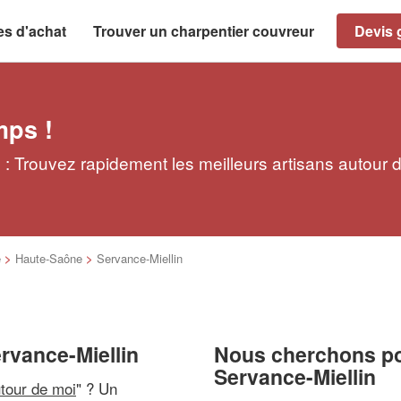
es d'achat
Trouver un charpentier couvreur
Devis g
mps !
 : Trouvez rapidement les meilleurs artisans autour 
é
>
Haute-Saône
>
Servance-Miellin
rvance-Miellin
Nous cherchons pou
Servance-Miellin
utour de moi
" ? Un