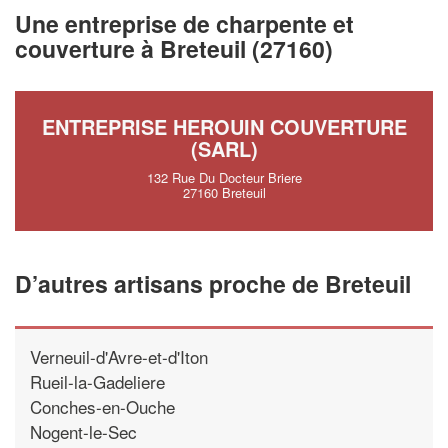
vos
tout en gagn
marges
Une entreprise de charpente et
!
nouveaux clients
couverture à Breteuil (27160)
En savoir pl
ENTREPRISE HEROUIN COUVERTURE
(SARL)
132 Rue Du Docteur Briere
27160 Breteuil
D’autres artisans proche de Breteuil
Verneuil-d'Avre-et-d'Iton
Rueil-la-Gadeliere
Conches-en-Ouche
Nogent-le-Sec