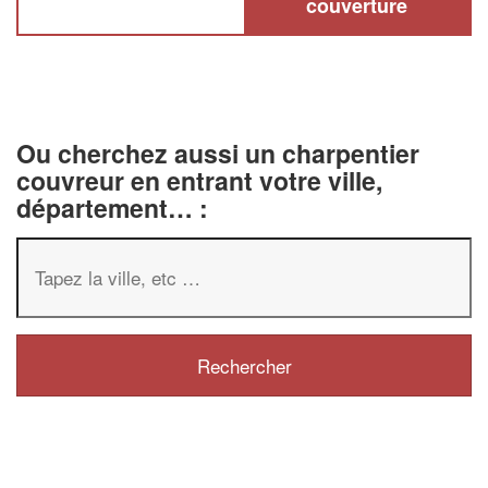
couverture
Ou cherchez aussi un charpentier
couvreur en entrant votre ville,
département… :
✕
Vous êtes un
professionnel
Augmentez votre
chiffre 