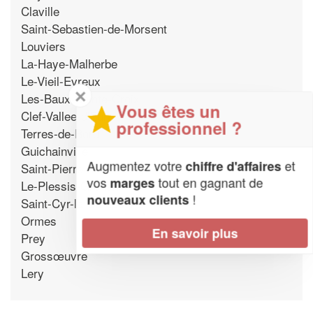
Claville
Saint-Sebastien-de-Morsent
Louviers
La-Haye-Malherbe
Le-Vieil-Evreux
✕
Les-Baux-Sainte-Croix
Vous êtes un
Clef-Vallee-d'Eure
professionnel ?
Terres-de-Bord
Guichainville
Augmentez votre
et
chiffre d'affaires
Saint-Pierre-du-Vauvray
vos
tout en gagnant de
marges
Le-Plessis-Grohan
!
nouveaux clients
Saint-Cyr-la-Campagne
Ormes
En savoir plus
Prey
Grossœuvre
Lery