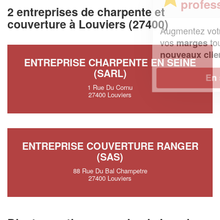
professionnel ?
2 entreprises de charpente et
couverture à Louviers (27400)
Augmentez votre
et
chiffre d'affaires
vos
tout en gagnant de
marges
!
nouveaux clients
ENTREPRISE CHARPENTE EN SEINE
(SARL)
En savoir plus
1 Rue Du Cornu
27400 Louviers
ENTREPRISE COUVERTURE RANGER
(SAS)
88 Rue Du Bal Champetre
27400 Louviers