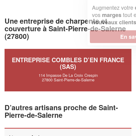
Augmentez votre
et
chiffre d'affaires
vos
tout en gagnant de
marges
Une entreprise de charpente et
!
nouveaux clients
couverture à Saint-Pierre-de-Salerne
(27800)
En savoir plus
ENTREPRISE COMBLES D’EN FRANCE
(SAS)
114 Impasse De La Croix Crespin
27800 Saint-Pierre-de-Salerne
D’autres artisans proche de Saint-
Pierre-de-Salerne