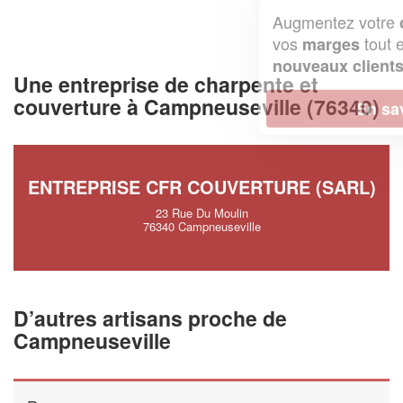
Augmentez votre
et
chiffre d'affaires
vos
tout en gagnant de
marges
!
nouveaux clients
Une entreprise de charpente et
couverture à Campneuseville (76340)
En savoir plus
ENTREPRISE CFR COUVERTURE (SARL)
23 Rue Du Moulin
76340 Campneuseville
D’autres artisans proche de
Campneuseville