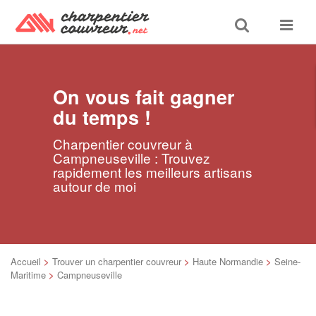
Toggle
Toggle
search
navigat
On vous fait gagner
du temps !
Charpentier couvreur à
Campneuseville : Trouvez
rapidement les meilleurs artisans
autour de moi
Accueil
>
Trouver un charpentier couvreur
>
Haute Normandie
>
Seine-
Maritime
>
Campneuseville