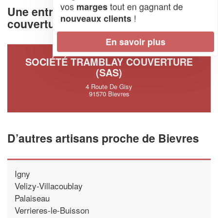
vos
tout en gagnant de
marges
Une entreprise de charpente et
!
nouveaux clients
couverture à Bievres (91570)
En savoir plus
SOCIÉTÉ TRAMBLAY COUVERTURE
(SAS)
4 Route De Gisy
91570 Bievres
D’autres artisans proche de Bievres
Igny
Velizy-Villacoublay
Palaiseau
Verrieres-le-Buisson