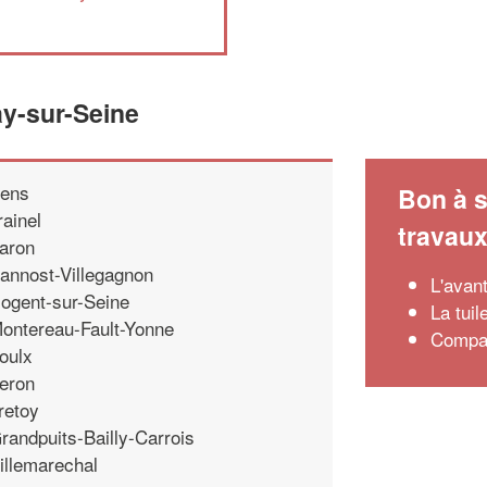
ay-sur-Seine
ens
Bon à s
rainel
travau
aron
annost-Villegagnon
L'avant
ogent-sur-Seine
La tuil
ontereau-Fault-Yonne
Compar
oulx
eron
retoy
randpuits-Bailly-Carrois
illemarechal