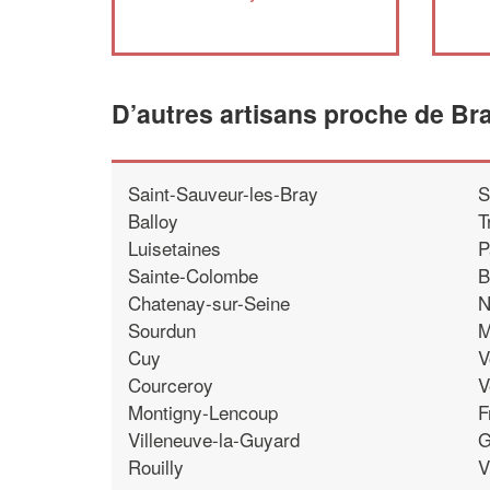
D’autres artisans proche de Br
Saint-Sauveur-les-Bray
S
Balloy
T
Luisetaines
P
Sainte-Colombe
B
Chatenay-sur-Seine
N
Sourdun
M
Cuy
V
Courceroy
V
Montigny-Lencoup
F
Villeneuve-la-Guyard
G
Rouilly
V