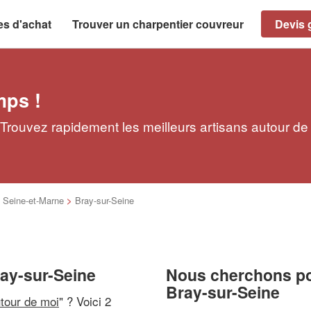
es d'achat
Trouver un charpentier couvreur
Devis g
mps !
 Trouvez rapidement les meilleurs artisans autour de
>
Seine-et-Marne
>
Bray-sur-Seine
ray-sur-Seine
Nous cherchons pou
Bray-sur-Seine
utour de moi
" ? Voici 2